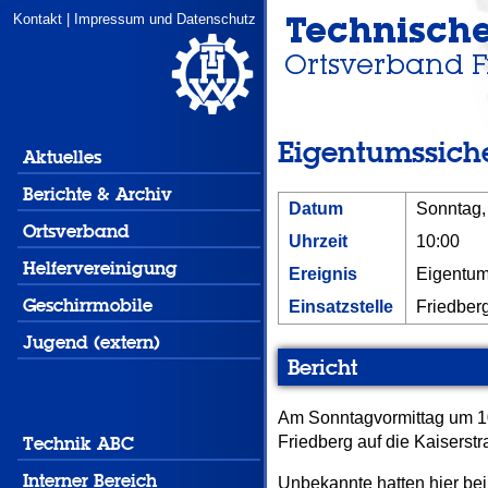
Kontakt
|
Impressum und Datenschutz
Eigentumssich
Aktuelles
Berichte & Archiv
Datum
Sonntag,
Ortsverband
Uhrzeit
10:00
Helfervereinigung
Ereignis
Eigentum
Geschirrmobile
Einsatzstelle
Friedber
Jugend (extern)
Bericht
Am Sonntagvormittag um 10
Technik ABC
Friedberg auf die Kaiserstr
Interner Bereich
Unbekannte hatten hier bei