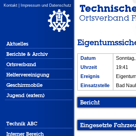
Kontakt
|
Impressum und Datenschutz
Eigentumssich
Aktuelles
Berichte & Archiv
Datum
Sonntag,
Ortsverband
Uhrzeit
19:41
Helfervereinigung
Ereignis
Eigentum
Geschirrmobile
Einsatzstelle
Bad Nau
Jugend (extern)
Bericht
Technik ABC
Eingesetzte Fahrze
Interner Bereich