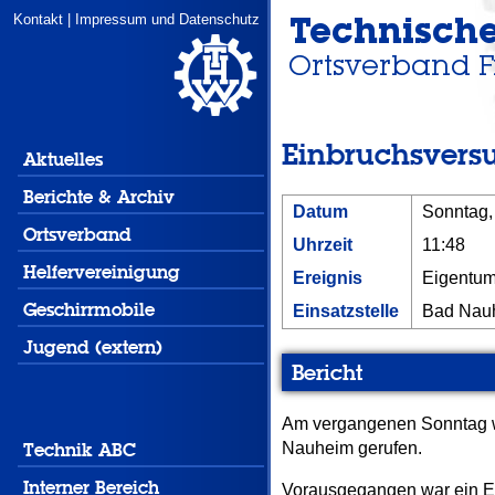
Kontakt
|
Impressum und Datenschutz
Einbruchsversu
Aktuelles
Berichte & Archiv
Datum
Sonntag, 
Ortsverband
Uhrzeit
11:48
Helfervereinigung
Ereignis
Eigentum
Geschirrmobile
Einsatzstelle
Bad Nau
Jugend (extern)
Bericht
Am vergangenen Sonntag w
Technik ABC
Nauheim gerufen.
Interner Bereich
Vorausgegangen war ein Ei