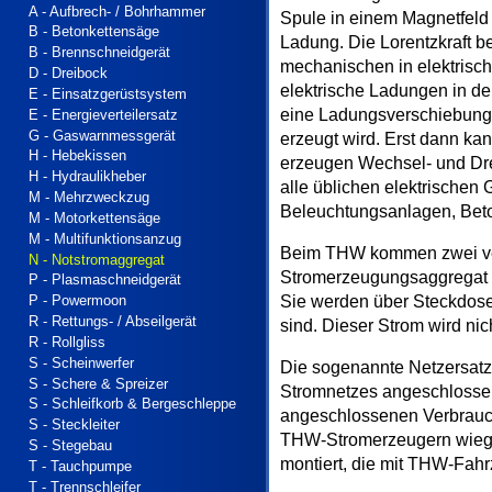
A - Aufbrech- / Bohrhammer
Spule in einem Magnetfeld 
B - Betonkettensäge
Ladung. Die Lorentzkraft 
B - Brennschneidgerät
mechanischen in elektrisch
D - Dreibock
elektrische Ladungen in de
E - Einsatzgerüstsystem
eine Ladungsverschiebung 
E - Energieverteilersatz
G - Gaswarnmessgerät
erzeugt wird. Erst dann ka
H - Hebekissen
erzeugen Wechsel- und Dre
H - Hydraulikheber
alle üblichen elektrische
M - Mehrzweckzug
Beleuchtungsanlagen, Bet
M - Motorkettensäge
M - Multifunktionsanzug
Beim THW kommen zwei ve
N - Notstromaggregat
Stromerzeugungsaggregat (S
P - Plasmaschneidgerät
Sie werden über Steckdose
P - Powermoon
R - Rettungs- / Abseilgerät
sind. Dieser Strom wird nic
R - Rollgliss
S - Scheinwerfer
Die sogenannte Netzersatza
S - Schere & Spreizer
Stromnetzes angeschlossen
S - Schleifkorb & Bergeschleppe
angeschlossenen Verbrauche
S - Steckleiter
THW-Stromerzeugern wiege
S - Stegebau
montiert, die mit THW-Fah
T - Tauchpumpe
T - Trennschleifer