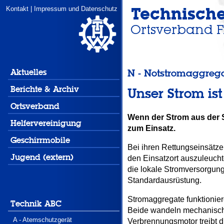
Kontakt
|
Impressum und Datenschutz
N - Notstromaggreg
Aktuelles
Berichte & Archiv
Unser Strom ist
Ortsverband
Wenn der Strom aus der 
Helfervereinigung
zum Einsatz.
Geschirrmobile
Bei ihren Rettungseinsätze
Jugend (extern)
den Einsatzort auszuleuch
die lokale Stromversorgung
Standardausrüstung.
Stromaggregate funktionier
Technik ABC
Beide wandeln mechanische
A - Atemschutzgerät
Verbrennungsmotor treibt d