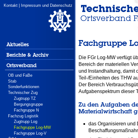
Kontakt
|
Impressum und Datenschutz
Fachgruppe Log
Aktuelles
Berichte & Archiv
Die FGr Log-MW verfügt übe
Bereich der materiellen Ve
Ortsverband
und Instandhaltung, damit d
OB und FaBe
Teil-/Einheiten des THW auc
Stab
Der Bereich Verbrauchsgüter
Sonderfunktionen
Aufgabenspektrum dieser Te
Technischer Zug
Zugtrupp TZ
Zu den Aufgaben de
Bergungsgruppe
Materialwirtschaft 
Fachgruppe N
Fachzug Logistik
Zugtrupp Log
das Organisieren und 
Fachgruppe Log-MW
Beschaffungsmaßnah
Fachgruppe Log-V