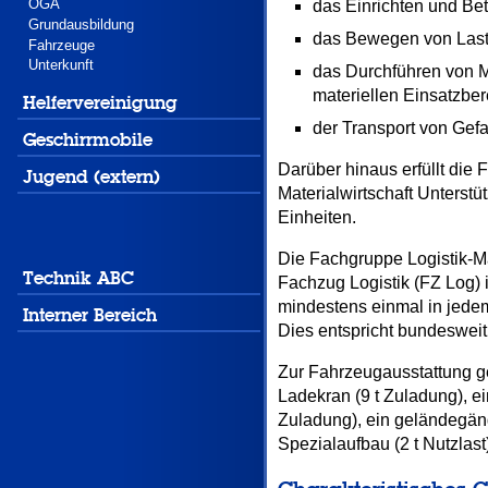
ÖGA
das Einrichten und Bet
Grundausbildung
das Bewegen von Laste
Fahrzeuge
Unterkunft
das Durchführen von 
materiellen Einsatzber
Helfervereinigung
der Transport von Gef
Geschirrmobile
Darüber hinaus erfüllt die 
Jugend (extern)
Materialwirtschaft Unterstü
Einheiten.
Die Fachgruppe Logistik-Ma
Technik ABC
Fachzug Logistik (FZ Log) i
mindestens einmal in jede
Interner Bereich
Dies entspricht bundesweit
Zur Fahrzeugausstattung g
Ladekran (9 t Zuladung), ei
Zuladung), ein geländegän
Spezialaufbau (2 t Nutzlast