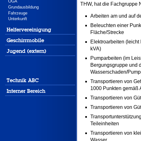
ÖGA
THW, hat die Fachgruppe N
Grundausbildung
Fahrzeuge
Arbeiten am und auf 
Unterkunft
Beleuchten einer Punkt
Helfervereinigung
Fläche/Strecke
Geschirrmobile
Elektroarbeiten (leicht
kVA)
Jugend (extern)
Pumparbeiten (im Lei
Bergungsgruppe und 
Wasserschaden/Pump
Technik ABC
Transportieren von Gef
1000 Punkten gemäß
Interner Bereich
Transportieren von Gü
Transportieren von Gü
Transportunterstützun
Teileinheiten
Transportieren von kl
Wasser