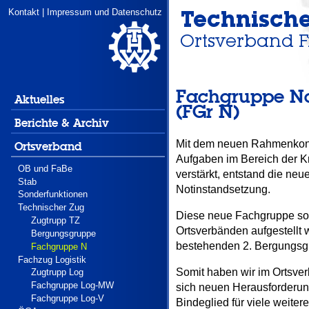
Kontakt
|
Impressum und Datenschutz
Fachgruppe No
Aktuelles
(FGr N)
Berichte & Archiv
Mit dem neuen Rahmenkon
Ortsverband
Aufgaben im Bereich der Kri
OB und FaBe
verstärkt, entstand die n
Stab
Notinstandsetzung.
Sonderfunktionen
Technischer Zug
Diese neue Fachgruppe soll
Zugtrupp TZ
Ortsverbänden aufgestellt 
Bergungsgruppe
bestehenden 2. Bergungsg
Fachgruppe N
Fachzug Logistik
Somit haben wir im Ortsve
Zugtrupp Log
Fachgruppe Log-MW
sich neuen Herausforderung
Fachgruppe Log-V
Bindeglied für viele weite